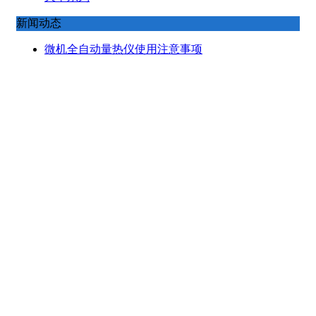
新闻动态
微机全自动量热仪使用注意事项
量热仪的测定原理
煤炭全自动定硫仪的日常维护
煤炭化验设备都有哪些产品
煤炭化验仪器在煤炭行业的重要性
更多>>
鹤壁中凯仪器仪表有限公司
联系人：
宋经理
手机：
13569638465
电话 :
0392-2626890
传真 :
0392-3319798
网址 :
www.hnzkgs.com
地址 :
鹤壁市淇滨区黎阳路民营工业园区170号
CopyRight © 版权所有:
鹤壁中凯仪器仪表有限公司
技术支持:
新起点网络
网站地图
XML
备案号:
豫ICP备20017333号-1