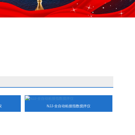
仪
NJJ-全自动粘接指数搅拌仪