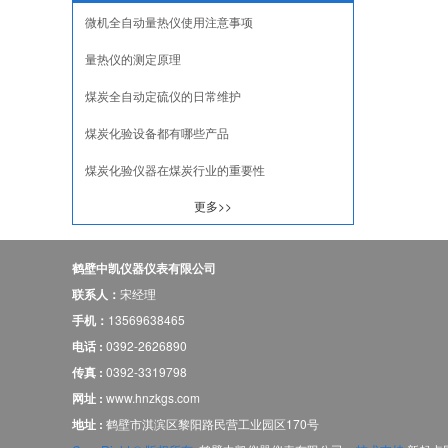
微机全自动量热仪使用注意事项
量热仪的测定原理
煤炭全自动定硫仪的日常维护
煤炭化验设备都有哪些产品
煤炭化验仪器在煤炭行业的重要性
更多>>
鹤壁中凯仪器仪表有限公司
联系人：
宋经理
手机：
13569638465
电话 :
0392-2626890
传真 :
0392-3319798
网址 :
www.hnzkgs.com
地址 :
鹤壁市淇滨区黎阳路民营工业园区170号