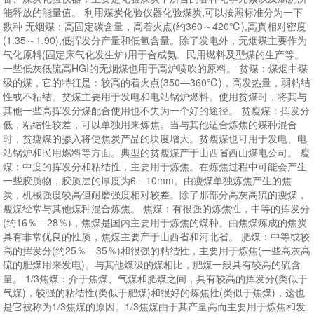
能释放的能量值。 利用煤炭化验仪器化验煤炭,可以按照标准分为一下
数种 无烟煤：高固定碳含量，高着火点(约360～420℃),高真相对密度
(1.35～1.90),低挥发分产量和低氢含量。除了发电外，无烟煤主要作为
气化原料(固定床气化发生炉)用于合成氨、民用燃料及型煤的生产等。
一些低灰低硫高HGI的无烟煤也用于高炉喷吹的原料。 贫煤：煤烟中煤
级的煤，它的特征是：较高的着火点(350—360℃)，高发热量，弱粘结
性或不粘结。贫煤主要用于发电和电站锅炉燃料。使用贫煤时，将其与
其他一些高挥发分煤配合使用也不失为一个好的途径。 贫瘦煤：挥发分
低，粘结性较差，可以单独用来炼焦。当与其他适合炼焦的煤种混合
时，贫瘦煤的掺入将使焦炭产品的块度增大。贫瘦煤也可用于发电、电
站锅炉和民用燃料等方面。典型的贫瘦煤产于山西省西山煤电公司。 瘦
煤：中度的挥发分和粘结性，主要用于炼焦。在炼焦过程中可能会产生
一些胶质物，胶质层的厚度为6—10mm。由瘦煤单独炼焦产生的焦
炭，机械强度较高但耐磨强度相对较差。除了那部分高灰高硫的瘦煤，
瘦煤经常与其他煤种混合炼焦。 焦煤：有很强的炼焦性，中等的挥发分
(约16％—28％)，焦煤是国内主要用于炼焦的煤种。由焦煤炼成的焦炭
具有非常优良的性质，焦煤主要产于山西省和河北省。 肥煤：中等或较
高的挥发分(约25％—35％)和很强的粘结性，主要用于炼焦(一些高灰高
硫的肥煤用来发电)。与其他煤级的煤相比，肥煤一般具有较高的硫含
量。 1/3焦煤：介于焦煤、气煤和肥煤之间，具有较高的挥发分(类似于
气煤)，较强的粘结性(类似于肥煤)和很好的炼焦性(类似于焦煤)，这也
是它被称为1/3焦煤的原因。1/3焦煤由于其产量高而主要用于炼焦和发