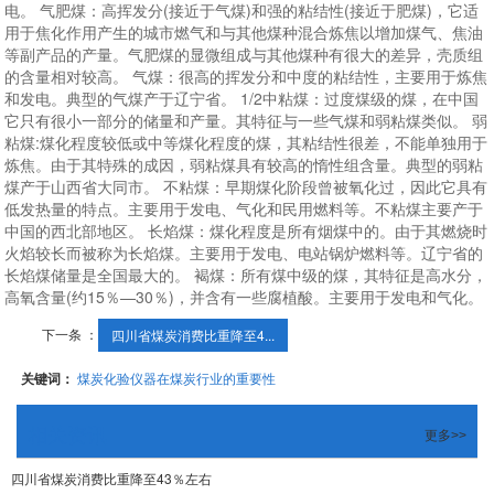
电。 气肥煤：高挥发分(接近于气煤)和强的粘结性(接近于肥煤)，它适
用于焦化作用产生的城市燃气和与其他煤种混合炼焦以增加煤气、焦油
等副产品的产量。气肥煤的显微组成与其他煤种有很大的差异，壳质组
的含量相对较高。 气煤：很高的挥发分和中度的粘结性，主要用于炼焦
和发电。典型的气煤产于辽宁省。 1/2中粘煤：过度煤级的煤，在中国
它只有很小一部分的储量和产量。其特征与一些气煤和弱粘煤类似。 弱
粘煤:煤化程度较低或中等煤化程度的煤，其粘结性很差，不能单独用于
炼焦。由于其特殊的成因，弱粘煤具有较高的惰性组含量。典型的弱粘
煤产于山西省大同市。 不粘煤：早期煤化阶段曾被氧化过，因此它具有
低发热量的特点。主要用于发电、气化和民用燃料等。不粘煤主要产于
中国的西北部地区。 长焰煤：煤化程度是所有烟煤中的。由于其燃烧时
火焰较长而被称为长焰煤。主要用于发电、电站锅炉燃料等。辽宁省的
长焰煤储量是全国最大的。 褐煤：所有煤中级的煤，其特征是高水分，
高氧含量(约15％—30％)，并含有一些腐植酸。主要用于发电和气化。
下一条 ：
四川省煤炭消费比重降至4...
关键词：
煤炭化验仪器在煤炭行业的重要性
相关资讯
更多>>
四川省煤炭消费比重降至43％左右