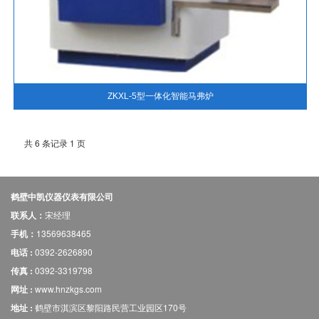
ZKXL-5型一体化智能马弗炉
共 6 条记录 1 页
鹤壁中凯仪器仪表有限公司
联系人：
宋经理
手机：
13569638465
电话 :
0392-2626890
传真 :
0392-3319798
网址 :
www.hnzkgs.com
地址 :
鹤壁市淇滨区黎阳路民营工业园区170号