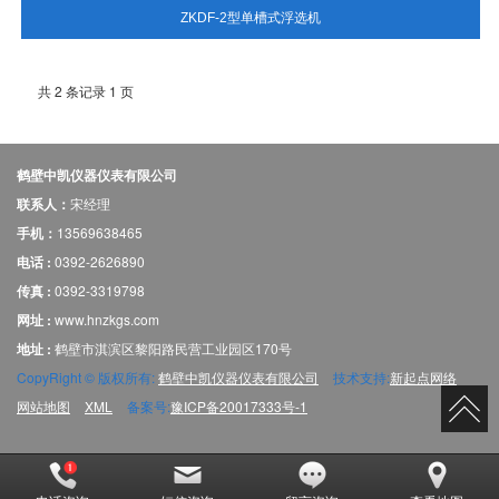
ZKDF-2型单槽式浮选机
共 2 条记录 1 页
鹤壁中凯仪器仪表有限公司
联系人：
宋经理
手机：
13569638465
电话 :
0392-2626890
传真 :
0392-3319798
网址 :
www.hnzkgs.com
地址 :
鹤壁市淇滨区黎阳路民营工业园区170号
CopyRight © 版权所有:
鹤壁中凯仪器仪表有限公司
技术支持:
新起点网络
网站地图
XML
备案号:
豫ICP备20017333号-1