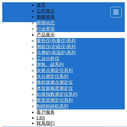
首页
公司简介
首页
公司简介
新闻资讯
产品展示
新闻资讯
新闻动态
行业资讯
产品展示
客户服务
LBS
联系我们
量热仪(热量仪)系列
测硫仪(定硫仪)系列
马弗炉(高温炉)系列
工业分析仪
测氢、碳系列
灰熔点测定仪系列
水分测定仪系列
微机煤燃点测定仪
奥亚膨胀度测定仪
粘接指数测定仪系列
胶质层测定仪系列
制样粉碎机系列
客户服务
LBS
联系我们