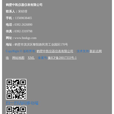
鹤壁中凯仪器仪表有限公司
联系人：
宋经理
手机：
13569638465
电话 :
0392-2626890
传真 :
0392-3319798
网址 :
www.hnzkgs.com
地址 :
鹤壁市淇滨区黎阳路民营工业园区170号
CopyRight © 版权所有:
鹤壁中凯仪器仪表有限公司
技术支持:
新起点网
络
网站地图
XML
备案号:
豫ICP备20017333号-1
扫一扫访问移动端